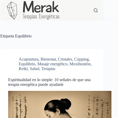
Saltar
al
contenido
Etiqueta
Equilibrio
Acupuntura
,
Bienestar
,
Cristales
,
Cupping
,
Equilibrio
,
Masaje energético
,
Moxibustión
,
Reiki
,
Salud
,
Terapias
Espiritualidad en lo simple: 10 señales de que una
terapia energética puede ayudarte