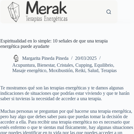
Saltar
al
contenido
Espiritualidad en lo simple: 10 señales de que una terapia
energética puede ayudarte
Margarita Pineda Pineda
20/03/2025
Acupuntura
,
Bienestar
,
Cristales
,
Cupping
,
Equilibrio
,
Masaje energético
,
Moxibustión
,
Reiki
,
Salud
,
Terapias
Te mostramos qué son las terapias energéticas y te damos algunas
indicaciones de situaciones que podrías estar viviendo y que te harán
saber si tuvieras la necesidad de acceder a una terapia.
Muchas personas se preguntan por qué hacerse una terapia energética,
pero hay algo que debes saber para que puedas tomar la decisión de
acceder a ella. Para recibir una terapia energética no es necesario que
estés enfermo o que te sientas mal físicamente, hay algunas situaciones
que puedes identificar en tu vida por las que puedes acceder a un