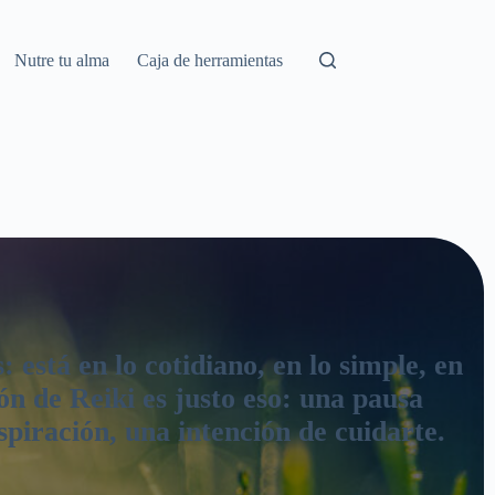
Nutre tu alma
Caja de herramientas
 está en lo cotidiano, en lo simple, en
ón de Reiki es justo eso: una pausa
spiración, una intención de cuidarte.