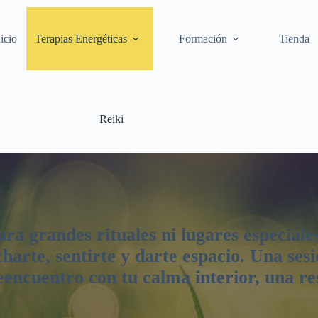
nicio
Terapias Energéticas
Formación
Tienda
Reiki
ra grandes rituales ni lugares especiales:
harte, sentirte y darte espacio. Una sesi
eencuentro con tu calma interior, una re