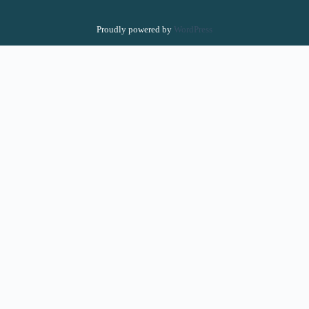
Proudly powered by
WordPress
Inicio
Terapias Energéticas
Formación