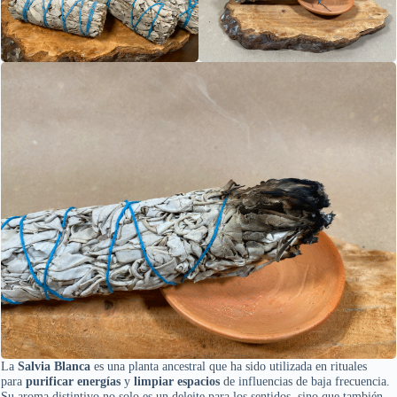
La
Salvia Blanca
es una planta ancestral que ha sido utilizada en rituales
para
purificar energías
y
limpiar espacios
de influencias de baja frecuencia.
Su aroma distintivo no solo es un deleite para los sentidos, sino que también