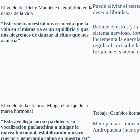
Puede aliviar el estr
El vuelo del Pichí: Mantiene el equilibrio en la
desequilibradas.
danza de la vida
“Este vuelo ancestral nos recuerda que la
Reduce el estrés y la 
vida en sí misma ya es un equilibrio y que
sistema nervioso, for
nos alegremos de danzar al ritmo que nos
incrementa la energía
acaricia”
regula el cortisol y l
fortalece el sistema 
El vuelo de la Cotorra: Mitiga el oleaje de la
marea hormonal
Trabaja: Cambios horm
“Esta ave llega con su parloteo y su
Menopausia, síndrome
vocalización parlanchina a mitigar la
Andropausia (menopa
marea hormonal, estabilizando nuestro
cuerpo y generando calma en nuestro ser”